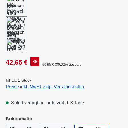
Verkaufspreis:
%
42,65 €
Regulärer Preis:
60,95 €
(30.02% gespart)
Inhalt:
1 Stück
Preise inkl. MwSt. zzgl. Versandkosten
Sofort verfügbar, Lieferzeit: 1-3 Tage
auswählen
Kokosmatte