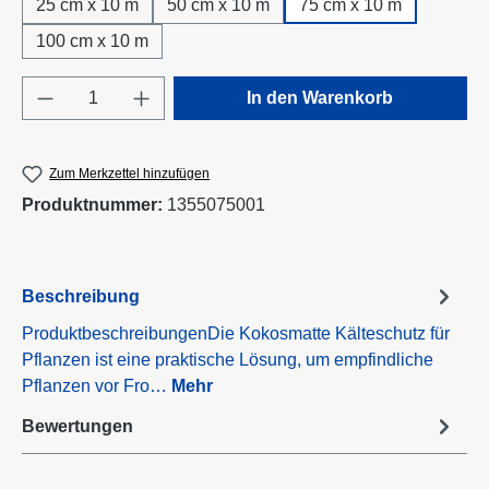
25 cm x 10 m
50 cm x 10 m
75 cm x 10 m
100 cm x 10 m
Produkt Anzahl: Gib den gewünschten Wert e
In den Warenkorb
Zum Merkzettel hinzufügen
Produktnummer:
1355075001
Beschreibung
ProduktbeschreibungenDie Kokosmatte Kälteschutz für
Pflanzen ist eine praktische Lösung, um empfindliche
Pflanzen vor Fro…
Mehr
Bewertungen