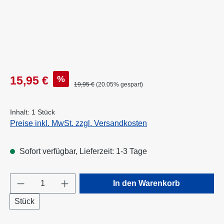
Verkaufspreis:
%
15,95 €
Regulärer Preis:
19,95 €
(20.05% gespart)
Inhalt:
1 Stück
Preise inkl. MwSt. zzgl. Versandkosten
Sofort verfügbar, Lieferzeit: 1-3 Tage
Produkt Anzahl: Gib den gewünschten Wert e
In den Warenkorb
Stück