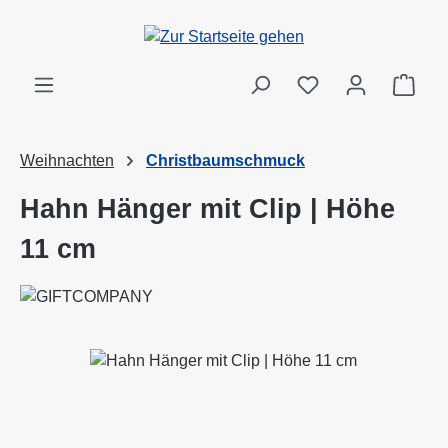
Zum Hauptinhalt springen
Ware
Weihnachten
Christbaumschmuck
Hahn Hänger mit Clip | Höhe
11 cm
Bildergalerie überspringen