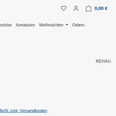
0,00 €
Ware
brücke
Armaturen
Weihnachten
Ostern
REHAU
eis:
 MwSt. zzgl. Versandkosten