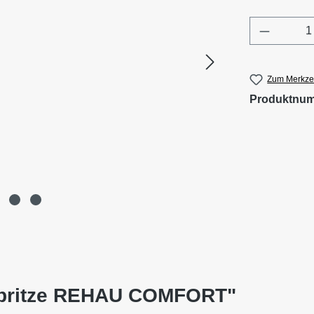
Produkt 
Zum Merkzet
Produktnu
sspritze REHAU COMFORT"