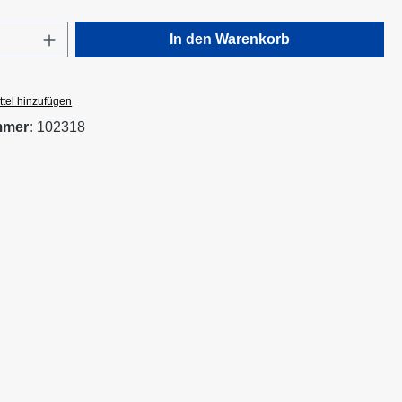
Anzahl: Gib den gewünschten Wert ein oder
In den Warenkorb
tel hinzufügen
mmer:
102318