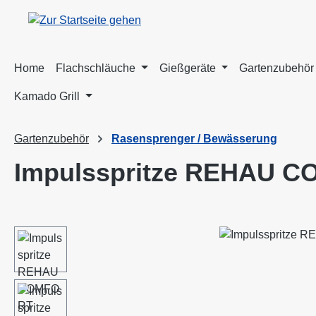
m Hauptinhalt springen
Zur Suche springen
Zur Hauptnavigation springen
Home
Flachschläuche
Gießgeräte
Gartenzubehör
Kamado Grill
Gartenzubehör
Rasensprenger / Bewässerung
Impulsspritze REHAU 
Bildergalerie überspringen