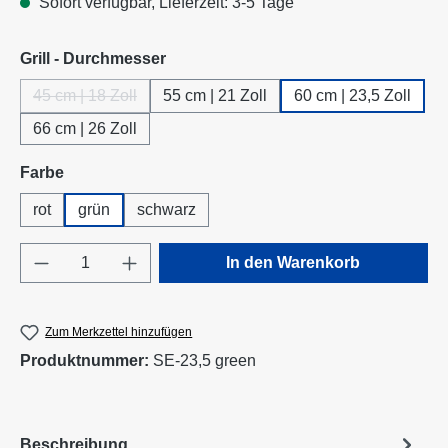
Sofort verfügbar, Lieferzeit: 3-5 Tage
auswählen
Grill - Durchmesser
45 cm | 18 Zoll
55 cm | 21 Zoll
60 cm | 23,5 Zoll
(Diese Option ist zurzeit nicht verfügbar.)
66 cm | 26 Zoll
auswählen
Farbe
rot
grün
schwarz
Produkt Anzahl: Gib den gewünschten Wert e
In den Warenkorb
Zum Merkzettel hinzufügen
Produktnummer:
SE-23,5 green
Beschreibung