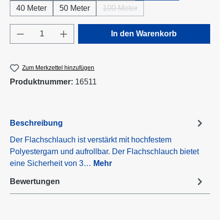
40 Meter
50 Meter
100 Meter
(Diese Option ist zurzeit nicht ve
Produkt Anzahl: Gib den gewünschten Wert e
In den Warenkorb
Zum Merkzettel hinzufügen
Produktnummer:
16511
Beschreibung
Der Flachschlauch ist verstärkt mit hochfestem
Polyestergarn und aufrollbar. Der Flachschlauch bietet
eine Sicherheit von 3…
Mehr
Bewertungen