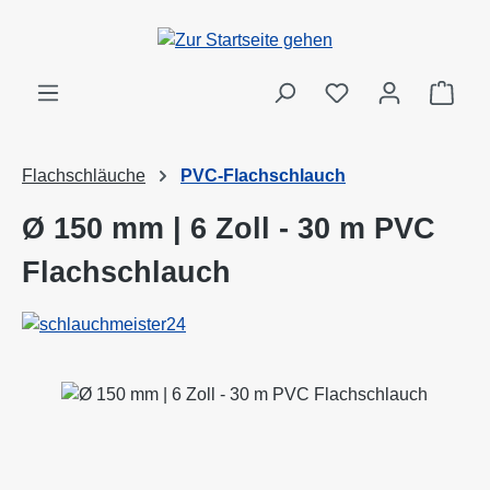
Zum Hauptinhalt springen
Ware
Flachschläuche
PVC-Flachschlauch
Ø 150 mm | 6 Zoll - 30 m PVC
Flachschlauch
Bildergalerie überspringen