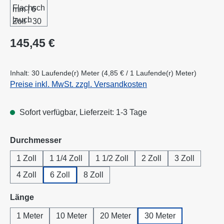
Regulärer Preis:
145,45 €
Inhalt:
30 Laufende(r) Meter
(4,85 € / 1 Laufende(r) Meter)
Preise inkl. MwSt. zzgl. Versandkosten
Sofort verfügbar, Lieferzeit: 1-3 Tage
auswählen
Durchmesser
1 Zoll
1 1/4 Zoll
1 1/2 Zoll
2 Zoll
3 Zoll
4 Zoll
6 Zoll
8 Zoll
auswählen
Länge
1 Meter
10 Meter
20 Meter
30 Meter