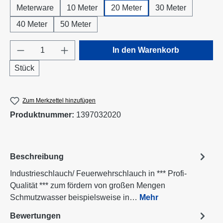
Meterware
10 Meter
20 Meter
30 Meter
40 Meter
50 Meter
Produkt Anzahl: Gib den gewünschten Wert e
In den Warenkorb
Stück
Zum Merkzettel hinzufügen
Produktnummer:
1397032020
Beschreibung
Industrieschlauch/ Feuerwehrschlauch in *** Profi-
Qualität *** zum fördern von großen Mengen
Schmutzwasser beispielsweise in…
Mehr
Bewertungen