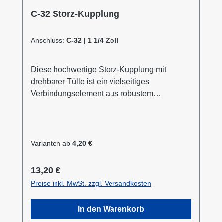
C-32 Storz-Kupplung
Anschluss:
C-32 | 1 1/4 Zoll
Diese hochwertige Storz-Kupplung mit
drehbarer Tülle ist ein vielseitiges
Verbindungselement aus robustem
Aluminium. Erhältlich in sechs verschiedenen
Durchmessern von D - 25 mm bis A - 100 mm,
bietet sie optimale Lösungen für
unterschiedliche Anwendungsbereiche. Die
Varianten ab
4,20 €
drehbare Ausführung der Tülle ermöglicht
eine flexible Handhabung und verhindert
Regulärer Preis:
13,20 €
effektiv das Verdrehen des angeschlossenen
Preise inkl. MwSt. zzgl. Versandkosten
Schlauchs. Mit einem maximalen
Betriebsdruck von 16 bar eignet sich die
In den Warenkorb
Kupplung hervorragend für den Einsatz in