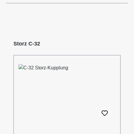
Produktgalerie überspringen
Storz C-32