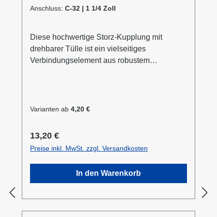
Anschluss:
C-32 | 1 1/4 Zoll
Diese hochwertige Storz-Kupplung mit
drehbarer Tülle ist ein vielseitiges
Verbindungselement aus robustem
Aluminium. Erhältlich in sechs verschiedenen
Durchmessern von D - 25 mm bis A - 100 mm,
bietet sie optimale Lösungen für
unterschiedliche Anwendungsbereiche. Die
Varianten ab
4,20 €
drehbare Ausführung der Tülle ermöglicht
eine flexible Handhabung und verhindert
Regulärer Preis:
13,20 €
effektiv das Verdrehen des angeschlossenen
Preise inkl. MwSt. zzgl. Versandkosten
Schlauchs. Mit einem maximalen
Betriebsdruck von 16 bar eignet sich die
In den Warenkorb
Kupplung hervorragend für den Einsatz in
Industrie, Gewerbe, Garten- und
Landschaftsbau sowie in der Landwirtschaft.
Die Aluminium-Konstruktion gewährleistet