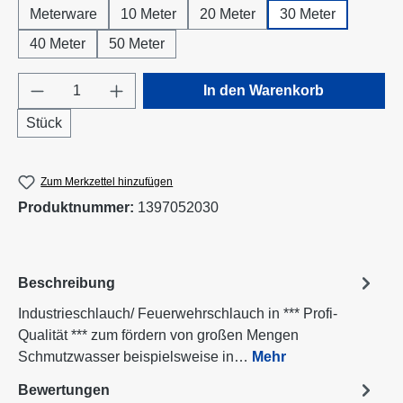
Meterware
10 Meter
20 Meter
30 Meter
40 Meter
50 Meter
Produkt Anzahl: Gib den gewünschten Wert e
In den Warenkorb
Stück
Zum Merkzettel hinzufügen
Produktnummer:
1397052030
Beschreibung
Industrieschlauch/ Feuerwehrschlauch in *** Profi-
Qualität *** zum fördern von großen Mengen
Schmutzwasser beispielsweise in…
Mehr
Bewertungen